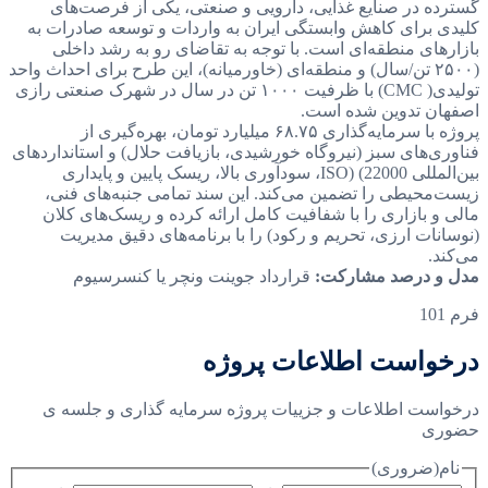
گسترده در صنایع غذایی، دارویی و صنعتی، یکی از فرصت‌های
کلیدی برای کاهش وابستگی ایران به واردات و توسعه صادرات به
بازارهای منطقه‌ای است. با توجه به تقاضای رو به رشد داخلی
(۲۵۰۰ تن/سال) و منطقه‌ای (خاورمیانه)، این طرح برای احداث واحد
تولیدی( CMC) با ظرفیت ۱۰۰۰ تن در سال در شهرک صنعتی رازی
اصفهان تدوین شده است.
پروژه با سرمایه‌گذاری ۶۸.۷۵ میلیارد تومان، بهره‌گیری از
فناوری‌های سبز (نیروگاه خورشیدی، بازیافت حلال) و استانداردهای
بین‌المللی 22000) (ISO، سودآوری بالا، ریسک پایین و پایداری
زیست‌محیطی را تضمین می‌کند. این سند تمامی جنبه‌های فنی،
مالی و بازاری را با شفافیت کامل ارائه کرده و ریسک‌های کلان
(نوسانات ارزی، تحریم و رکود) را با برنامه‌های دقیق مدیریت
می‌کند.
مدل و درصد مشارکت:
قرارداد جوینت ونچر یا کنسرسیوم
فرم 101
درخواست اطلاعات پروژه
درخواست اطلاعات و جزییات پروژه سرمایه گذاری و جلسه ی
حضوری
نام
(ضروری)