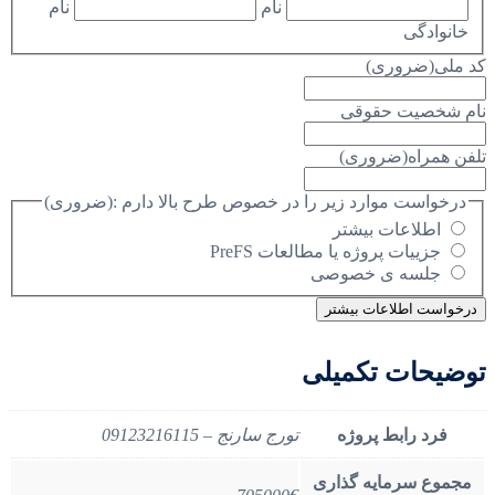
نام
نام
خانوادگی
کد ملی
(ضروری)
نام شخصیت حقوقی
تلفن همراه
(ضروری)
درخواست موارد زیر را در خصوص طرح بالا دارم :
(ضروری)
اطلاعات بیشتر
جزییات پروژه یا مطالعات PreFS
جلسه ی خصوصی
توضیحات تکمیلی
فرد رابط پروژه
تورج سارنج – 09123216115
مجموع سرمایه گذاری