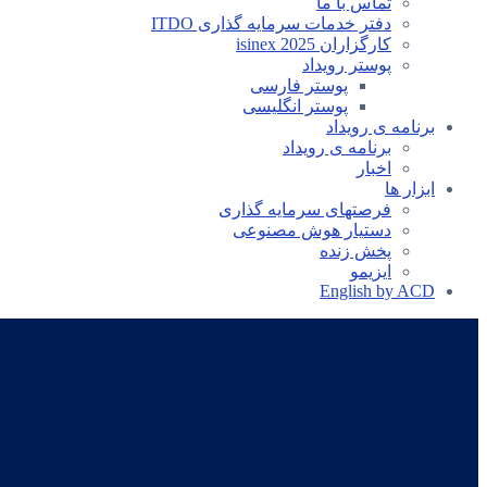
تماس با ما
دفتر خدمات سرمایه گذاری ITDO
کارگزاران isinex 2025
پوستر رویداد
پوستر فارسی
پوستر انگلیسی
برنامه ی رویداد
برنامه ی رویداد
اخبار
ابزار ها
فرصتهای سرمایه گذاری
دستیار هوش مصنوعی
پخش زنده
ایزیمو
English by ACD