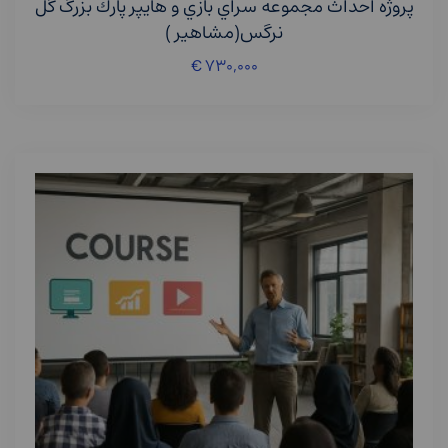
پروژه احداث مجموعه سراي بازي و هايپر پارك بزرگ گل
نرگس(مشاهير )
€
۷۳۰,۰۰۰