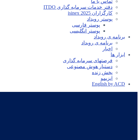
تماس با ما
دفتر خدمات سرمایه گذاری ITDO
کارگزاران isinex 2025
پوستر رویداد
پوستر فارسی
پوستر انگلیسی
برنامه ی رویداد
برنامه ی رویداد
اخبار
ابزار ها
فرصتهای سرمایه گذاری
دستیار هوش مصنوعی
پخش زنده
ایزیمو
English by ACD