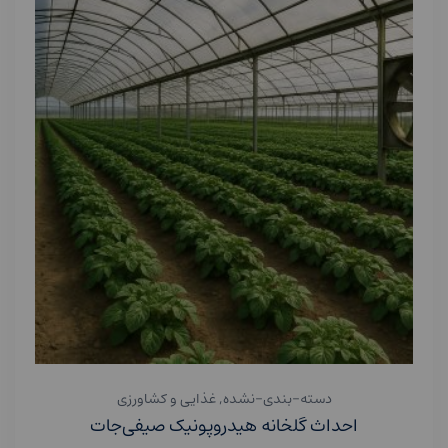
دسته-بندی-نشده
,
غذایی و کشاورزی
احداث گلخانه هیدروپونیک صیفی‌جات