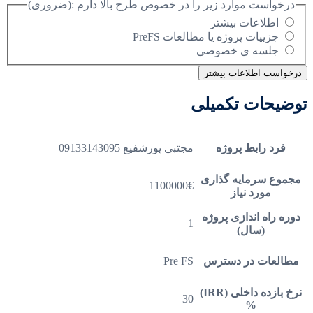
درخواست موارد زیر را در خصوص طرح بالا دارم :
(ضروری)
اطلاعات بیشتر
جزییات پروژه یا مطالعات PreFS
جلسه ی خصوصی
توضیحات تکمیلی
فرد رابط پروژه
مجتبی پورشفیع 09133143095
مجموع سرمایه گذاری
1100000€
مورد نیاز
دوره راه اندازی پروژه
1
(سال)
مطالعات در دسترس
Pre FS
نرخ بازده داخلی (IRR)
30
%